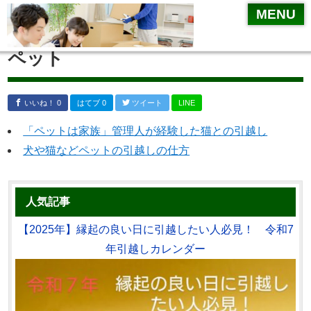
MENU
ペット
いいね！ 0
はてブ 0
ツイート
LINE
「ペットは家族」管理人が経験した猫との引越し
犬や猫などペットの引越しの仕方
人気記事
【2025年】縁起の良い日に引越したい人必見！ 令和7
年引越しカレンダー