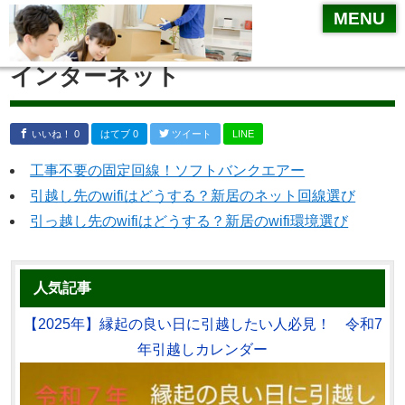
MENU
インターネット
いいね！ 0
はてブ 0
ツイート
LINE
工事不要の固定回線！ソフトバンクエアー
引越し先のwifiはどうする？新居のネット回線選び
引っ越し先のwifiはどうする？新居のwifi環境選び
人気記事
【2025年】縁起の良い日に引越したい人必見！ 令和7
年引越しカレンダー