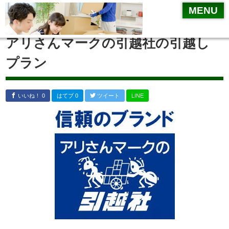
MENU
MENU
引越しやることチェックリスト
アリさんマークの引越社の引越し
引越業者選び
プラン
一括見積サイト
相見積り
いいね！ 0
はてブ 0
ツイート
LINE
リサイクルショップ
不要品の処分方法
住所変更
引越し
梱包方法
引越業者が運んでくれない物～標準引越運送約款
挨拶