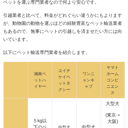
ペットを運ぶ専門業者なので何より安心です。
引越業者と比べて、料金がどれぐらい違うかにもよります
が、動物園の動物を運ぶほどの経験豊富なペット輸送業者
もあるので、無事にペットの引越しを済ませたい方には向
いています。
以下にペット輸送専門業者を紹介します。
ヤマト
エイチ
湘南ペ
ワンニ
ホーム
ケイペ
ットハ
ャンキ
コンビ
ットタ
イヤー
ャブ
ニエン
クシー
ス
大型犬
(東京➝
５kg以
大阪)
下のペ
中型犬
中型犬