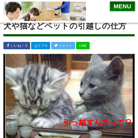
MENU
MENU
引越しやることチェックリスト
犬や猫などペットの引越しの仕方
引越業者選び
一括見積サイト
いいね！ 0
はてブ 0
ツイート
LINE
相見積り
リサイクルショップ
不要品の処分方法
住所変更
引越し
梱包方法
引越業者が運んでくれない物～標準引越運送約款
挨拶