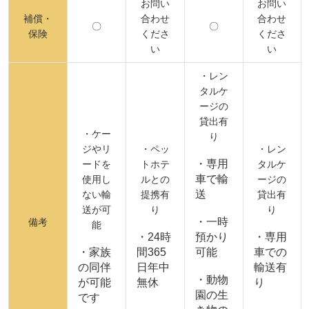
お問い
お問い
補償・
合わせ
合わせ
〇
〇
保険
くださ
くださ
い
い
・レン
タルケ
ージの
貸出有
・ケー
り
ジやリ
・ペッ
・レン
・専用
ードを
トホテ
タルケ
車で輸
使用し
ルとの
ージの
送
ない輸
提携有
貸出有
送が可
り
り
・一時
備考
能
・24時
預かり
・専用
・家族
間365
可能
車での
の同伴
日年中
輸送有
・動物
が可能
無休
り
園の生
です