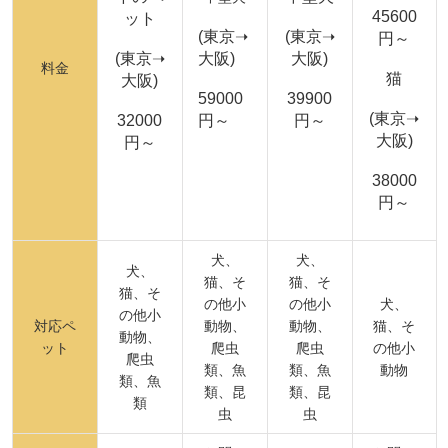
45600
ット
(東京➝
(東京➝
円～
(東京➝
大阪)
大阪)
料金
猫
大阪)
59000
39900
(東京➝
32000
円～
円～
大阪)
円～
38000
円～
犬、
犬、
犬、
猫、そ
猫、そ
猫、そ
の他小
の他小
犬、
の他小
対応ペ
動物、
動物、
猫、そ
動物、
ット
爬虫
爬虫
の他小
爬虫
類、魚
類、魚
動物
類、魚
類、昆
類、昆
類
虫
虫