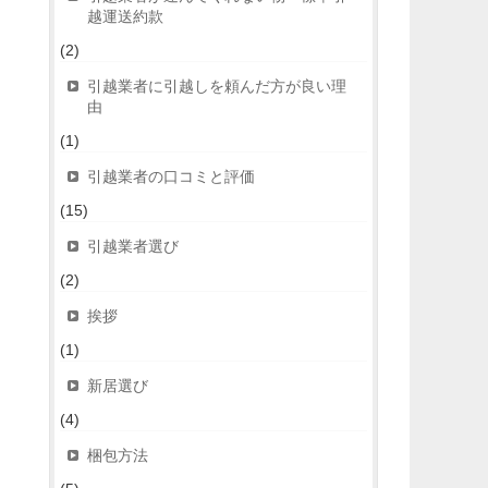
越運送約款
(2)
引越業者に引越しを頼んだ方が良い理
由
(1)
引越業者の口コミと評価
(15)
引越業者選び
(2)
挨拶
(1)
新居選び
(4)
梱包方法