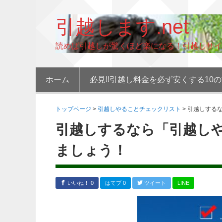
引越します.net
読めば引越しが驚くほど楽になる！引越しサイ
ホーム
必見!!引越し料金を必ず安くする10
トップページ
>
引越しやることチェックリスト
>
引越しする
引越しするなら「引越し
ましょう！
いいね！ 0
はてブ 0
ツイート
LINE