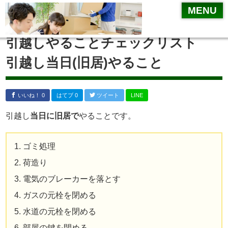
MENU
MENU
引越しやることチェックリスト
引越しやることチェックリスト
引越業者選び
引越し当日(旧居)やること
一括見積サイト
相見積り
いいね！ 0
はてブ 0
ツイート
LINE
リサイクルショップ
引越し
当日に旧居で
やることです。
不要品の処分方法
ゴミ処理
住所変更
荷造り
引越し
電気のブレーカーを落とす
梱包方法
ガスの元栓を閉める
引越業者が運んでくれない物～標準引越運送約款
水道の元栓を閉める
挨拶
部屋の鍵を閉める