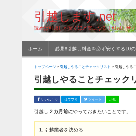
引越します.net
読めば引越しが驚くほど楽になる！引越しサイ
ホーム
必見!!引越し料金を必ず安くする10
トップページ
>
引越しやることチェックリスト
>
引越しやる
引越しやることチェック
いいね！ 0
はてブ 0
ツイート
LINE
引越し
２カ月前に
やっておきたいことです。
引越業者を決める