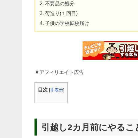
不要品の処分
荷造り(１回目)
子供の学校転校届け
＃アフィリエイト広告
目次
[
非表示
]
引越し2カ月前にやるこ