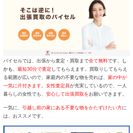
バイセルでは、
出張から査定・買取まで
全て無料
です。
し
かも、
最短30分で査定
してもらえます。
買取りしてもらえ
る範囲が広い
ので、家庭内の
不要な物を売れば
、
家の中が
一気に片付きます
。
女性査定員
が充実
しているので、
一人
暮らしの女性
でも、
安心
して
出張買取
を
お願いできます。
一気に、
引越し前の家にある不要な物をかたずけたい方
に
は、おススメです。