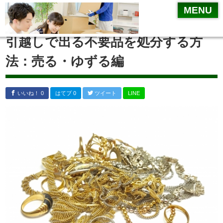
MENU
MENU
引越しやることチェックリスト
引越しで出る不要品を処分する方
引越業者選び
法：売る・ゆずる編
一括見積サイト
相見積り
いいね！ 0
はてブ 0
ツイート
LINE
リサイクルショップ
不要品の処分方法
住所変更
引越し
梱包方法
引越業者が運んでくれない物～標準引越運送約款
挨拶